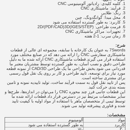
1. کلمه کلیدی: رادیاتور آلومینیومی CNC
2. فرآیند: ماشینکاری CNC
3. رنگ: طلایی
4. محل مبدا: گوانگدونگ، چین
5. کاربرد: به طور گسترده استفاده می شود
6. فرمت طراحی: 2D/(PDF/CAD)3D(IGES/STEP)
7. تجهیزات: مراکز ماشینکاری CNC
8. زمان سرب: 1-2 هفته
شرح:
7Swords به عنوان یک کارخانه با سابقه، مجموعه ای عالی از قطعات
ماشینکاری سفارشی CNC را ارائه می دهد که در صنایع مختلف مورد
استفاده قرار می گیرند.قطعات ماشینکاری CNC ارائه شده ما به دلیل
طراحی دقیق و نصب آسان، به طور گسترده توسط مشتریان معتبر ما
قدردانی می شود.بخش طراحی ما یک طراحی CAD/3D از نمونه قطعه
مورد نیاز برای توسعه، تایید طراحی و کار بر روی یک نقل قول رسمی
برای مشتری ساخته است.
پس از تایید نقل قول به سمت فرآیند ساخت، تولید تاییدیه نمونه و تامین
بسته بندی حرکت کنید.
این قطعات جانبی فرز چند محوره CNC را می‌توان در اندازه‌ها، طرح‌ها و
سایر مشخصات مرتبط نیز در دسترس قرار داد.قطعات ارائه شده ما
توسط تیمی از متخصصان ماهر با استفاده از مواد اولیه با کیفیت تایید
شده و فناوری پیشرفته تولید می شوند.
مشخصات:
مواد
آلومینیوم
کاربرد
به طور گسترده استفاده می شود
رنگ
طلا