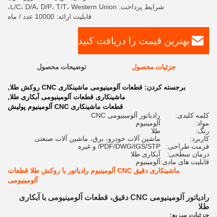
شرایط پرداخت: L/C، D/A، D/P، T/T، Western Union،
قابلیت ارائه: 10000 عدد / ماه
بهترین قیمت را دریافت کنید
جزئیات محصول
توضیحات محصول
برجسته کردن:
قطعات آلومینیومی ماشینکاری CNC روکش طلا
,
ماشینکاری قطعات آلومینیومی آبکاری طلا
,
قطعات ماشینکاری CNC آلومینیوم پولیش
کلمه کلیدی:
رادیاتور آلومینیومی CNC
مواد:
آلومینیوم
رنگ:
طلا
کاربرد:
ماشین آلات خودرو، برق، ماشین آلات صنعتی
فرمت طراحی:
PDF/DWG/IGS/STP/ و غیره
درمان سطحی:
آبکاری طلا
قابلیت های مادی:
آلومینیوم
ماشینکاری دقیق CNC آلومینیوم رادیاتور با روکش طلا قطعات
آلومینیومی
رادیاتور آلومینیومی CNC دقیق، قطعات آلومینیومی با آبکاری
طلا
جزئیات سریع: