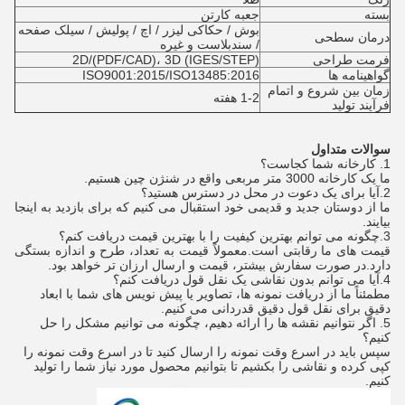
بسته
جعبه کارتن
بوش / حکاکی لیزر / اچ / پولیش / سیلک صفحه
درمان سطحی
/ سندبلاست و غیره
فرمت طراحی
2D/(PDF/CAD)، 3D (IGES/STEP)
گواهینامه ها
ISO9001:2015/ISO13485:2016
زمان بین شروع و اتمام
1-2 هفته
فرآیند تولید
سوالات متداول
1. کارخانه شما کجاست؟
ما یک کارخانه 3000 متر مربعی واقع در شنژن چین هستیم.
2.
آیا برای یک دعوت در محل در دسترس هستید؟
ما از دوستان جدید و قدیمی خود استقبال می کنیم که برای بازدید به اینجا
بیایند.
3.
چگونه می توانم بهترین کیفیت را با بهترین قیمت دریافت کنم؟
قیمت های ما رقابتی است.معمولاً قیمت به تعداد، طرح و اندازه بستگی
دارد.در صورت سفارش بیشتر، قیمت و ارسال ارزان تر خواهد بود.
4.
آیا می توانم بدون نقاشی یک نقل قول دریافت کنم؟
مطمئناً ما از دریافت نمونه ها، تصاویر یا پیش نویس های شما با ابعاد
دقیق برای نقل قول دقیق قدردانی می کنیم.
5. اگر نتوانیم نقشه ها را ارائه دهیم، چگونه می توانیم مشکل را حل
کنیم؟
سپس باید در اسرع وقت نمونه را ارسال کنید تا در اسرع وقت نمونه را
کپی کرده و نقاشی را بکشیم تا بتوانیم محصول مورد نیاز شما را تولید
کنیم.