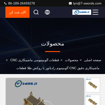
86-189-26459278
lyn@7-swords.com
الان چت کن
محصولات
صفحه اصلی
>
محصولات
>
قطعات آلومینیومی ماشینکاری CNC
>
ماشینکاری دقیق CNC آلومینیوم رادیاتور با روکش طلا قطعات
آلومینیومی