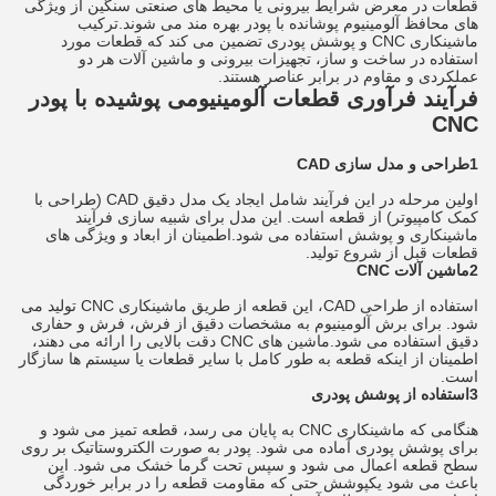
قطعات در معرض شرایط بیرونی یا محیط های صنعتی سنگین از ویژگی
های محافظ آلومینیوم پوشانده با پودر بهره مند می شوند.ترکیب
ماشینکاری CNC و پوشش پودری تضمین می کند که قطعات مورد
استفاده در ساخت و ساز، تجهیزات بیرونی و ماشین آلات هر دو
عملکردی و مقاوم در برابر عناصر هستند.
فرآیند فرآوری قطعات آلومینیومی پوشیده با پودر
CNC
1طراحی و مدل سازی CAD
اولین مرحله در این فرآیند شامل ایجاد یک مدل دقیق CAD (طراحی با
کمک کامپیوتر) از قطعه است. این مدل برای شبیه سازی فرآیند
ماشینکاری و پوشش استفاده می شود.اطمینان از ابعاد و ویژگی های
قطعات قبل از شروع تولید.
2ماشین آلات CNC
استفاده از طراحی CAD، این قطعه از طریق ماشینکاری CNC تولید می
شود. برای برش آلومینیوم به مشخصات دقیق از فرش، فرش و حفاری
دقیق استفاده می شود.ماشین های CNC دقت بالایی را ارائه می دهند،
اطمینان از اینکه قطعه به طور کامل با سایر قطعات یا سیستم ها سازگار
است.
3استفاده از پوشش پودری
هنگامی که ماشینکاری CNC به پایان می رسد، قطعه تمیز می شود و
برای پوشش پودری آماده می شود. پودر به صورت الکتروستاتیک بر روی
سطح قطعه اعمال می شود و سپس تحت گرما خشک می شود. این
باعث می شود یکپوشش حتی که مقاومت قطعه را در برابر خوردگی