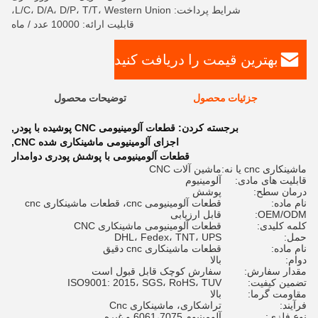
شرایط پرداخت: L/C، D/A، D/P، T/T، Western Union،
قابلیت ارائه: 10000 عدد / ماه
بهترین قیمت را دریافت کنید
جزئیات محصول
توضیحات محصول
برجسته کردن:
قطعات آلومینیومی CNC پوشیده با پودر
,
اجزای آلومینیومی ماشینکاری شده CNC
,
قطعات آلومینیومی با پوشش پودری دوامدار
ماشینکاری cnc یا نه:
ماشین آلات CNC
قابلیت های مادی:
آلومینیوم
درمان سطح:
پوشش
نام ماده:
قطعات آلومینیومی cnc، قطعات ماشینکاری cnc
OEM/ODM:
قابل ارزیابی
کلمه کلیدی:
قطعات آلومینیومی ماشینکاری CNC
حمل:
DHL، Fedex، TNT، UPS
نام ماده:
قطعات ماشینکاری cnc دقیق
دوام:
بالا
مقدار سفارش:
سفارش کوچک قابل قبول است
تضمین کیفیت:
ISO9001: 2015، SGS، RoHS، TUV
مقاومت گرما:
بالا
فرآیند:
تراشکاری، ماشینکاری Cnc
نوع فلزی:
آلومینیوم 6061،7075 و غیره