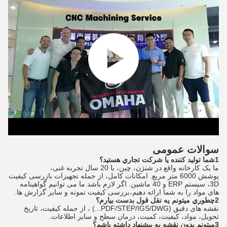
سوالات عمومی
1شما توليد کننده يا شرکت تجاري هستيد؟
ما یک کارخانه واقع در شنژن، چین، با 20 سال تجربه غنی،
پوشش 6000 متر مربع. امکانات کامل، از جمله تجهیزات بازرسی کیفیت
3D، سیستم ERP و 40 ماشین. اگر لازم باشد ما می توانیم گواهینامه
های مواد را به شما ارائه دهیم،بررسی کیفیت نمونه و سایر گزارش ها.
2چطوري ميتونم يه نقل قول بدست بيارم؟
نقشه های دقیق (PDF/STEP/IGS/DWG...) ، از جمله کیفیت، تاریخ
تحویل، مواد، کیفیت، کمیت، درمان سطح و سایر اطلاعات.
3ميتونم بدون نقشه يه پيشنهاد داشته باشم؟