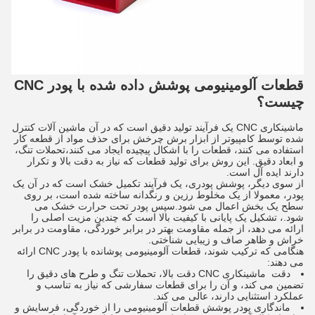
قطعات آلومینیومی پوشش داده شده با پودر CNC
چیست؟
ماشینکاری CNC یک فرآیند تولید دقیق است که در آن ماشین آلات کنترل
شده توسط کامپیوتر از ابزار برش چرخش برای حذف مواد از قطعه کار
استفاده می کنند، قطعات را با اشکال پیچیده ایجاد می کنند،تحملات تنگ،
و ابعاد دقیق. این روش برای تولید قطعات که نیاز به دقت بالا و تکرار
دارند ایده آل است.
از سوی دیگر، پوشش پودری، یک فرآیند تکمیل خشک است که در آن یک
پودر، معمولا از یک مخلوط رزین و رنگدانه ساخته شده است، بر روی
سطح یک بخش اعمال می شود.سپس پودر تحت حرارت خشک می
شود.، تشکیل یک پایانی با کیفیت بالا است که چندین مزیت اصلی را
ارائه می دهد، از جمله مقاومت بهتر در برابر خوردگی، مقاومت در برابر
خراش و ظاهر صاف و زیبایی شناختی.
هنگامی که ترکیب شوند، قطعات آلومینیومی پوشانده با پودر CNC ارائه
می دهند:
دقت ️ ماشینکاری CNC دقت بالا، تحملات تنگ و طرح های دقیق را
تضمین می کند، و آن را برای قطعات سفارشی که نیاز به تناسب و
عملکرد استثنایی دارند، عالی می کند.
ماندگاری پودر پوشش قطعات آلومینیومی را از خوردگی، فرسایش و