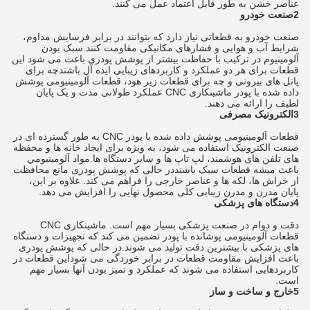
عناصر خشن به طور قابل اعتماد عمل می کنند.
2صنعت خودرو
صنعت خودرو به قطعاتی نیاز دارد که بتوانند در برابر فرسایش مداوم،
شرایط آب و هوایی و فشارهای مکانیکی مقاومت کنند.سبک بودن
آلومینیوم در ترکیب با حفاظت بیشتر از پوشش پودری باعث می شود این
قطعات برای هر دو عملکرد و کاربردهای زیبایی ایده آل باشندچه برای
پانل های بیرونی و چه برای قطعات زیر هود، قطعات آلومینیومی پوشش
داده شده با پودر ماشینکاری CNC عملکرد طولانی مدت و یک پایان
لطیف را ارائه می دهند.
3الکترونیک مصرفی
قطعات آلومینیومی پوشش داده شده با پودر CNC به طور گسترده ای در
صنعت الکترونیک استفاده می شود، به ویژه برای ایجاد خانه ها و محفظه
های تلفن های هوشمند، لپ تاپ ها و سایر دستگاه ها.مواد آلومينيومي
باعث ميشه قطعات سبک باشنددر حالی که پوشش پودری مانع محافظت
از خراش ها، لکه ها و عناصر خارجی را فراهم می کند. علاوه بر این،
پایان مدرن و مدرن زیبایی کلی محصول نهایی را افزایش می دهد.
4دستگاه های پزشکی
دقت و دوام در صنعت پزشکی بسیار مهم است. ماشینکاری CNC
قطعات آلومینیومی پوشانده با پودر تضمین می کند که تجهیزات و دستگاه
های پزشکی با بیشترین دقت تولید می شوند.در حالی که پوشش پودری
باعث افزایش مقاومت قطعات در برابر خوردگی می شوداین قطعات در
کاربردهایی استفاده می شوند که عملکرد و تمیز بودن آنها بسیار مهم
است.
5خارج و ساخت و ساز