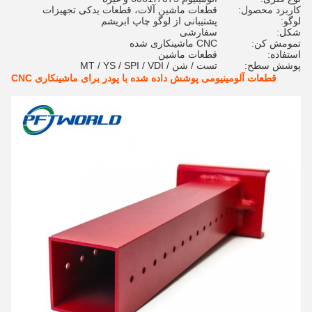
کاربرد محصول:
قطعات ماشین آلات، قطعات یدکی تجهیزات
لوگو:
پشتیبانی از لوگو چاپ ابریشم
شکل:
سفارشی
تمومش کن:
CNC ماشینکاری شده
استفاده:
قطعات ماشین
پوشش سطح:
تست / شن / MT / YS / SPI / VDI
قطعات آلومینیومی پوشش داده شده با پودر برای ماشینکاری CNC