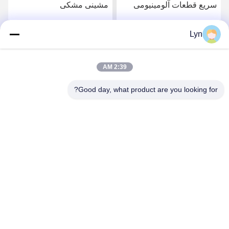
مشینی مشکی
لیزری CNC خدمات
آلومینیوم ماشینکاری فرز
Lyn
بهترین قیمت را دریافت
بهترین قیمت را دریافت
کنید
کنید
2:39 AM
Good day, what product are you looking for?
Shenzhen Perfect Precision Product Co., Ltd.
lyn@7-swords.com
86-189-26459278
ساختمان 49، پارک صنعتی فومین، روستای Pinghu، شهر
Pinghu، منطقه Longgang، شهر شنژن، استان گوانگدونگ، چین