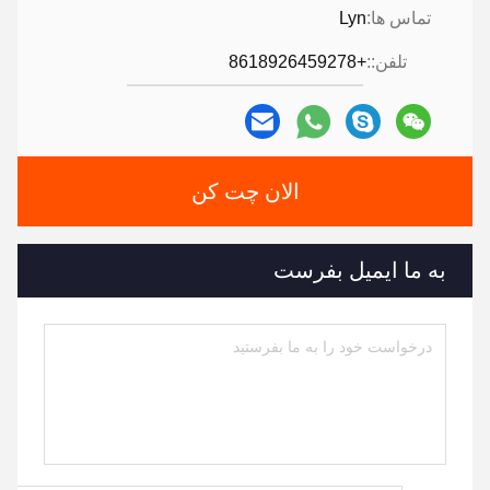
تماس ها:
Lyn
تلفن::
+8618926459278
الان چت کن
به ما ایمیل بفرست