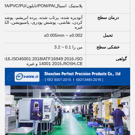
پلاستیک: اسیتال/POM/PA/نایلون/PC/PMMA/PVC/PU/اکریلیک/ABS/PTFE/PEEK و غیره
درمان سطح
غیره.
تحمل
±0.002 ~ ±0.005mm
خشکی سطح
من را 0.1 ~ 3.2
گواهی
:2016،ISO45001:2018IATF16949:2016،ISO
14001:2015،ROSH،CE و غیره