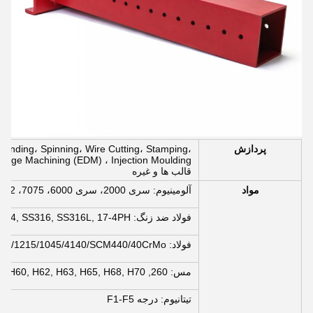
پردازش
Bending، Spinning، Wire Cutting، Stamping،
قالب ها و غیره
مواد
آلومینیوم: سری 2000، سری 6000، 7075، 5052، و غیره
فولاد ضد زنگ: SUS303, SUS304, SS316, SS316L, 17-4PH و غیره
فولاد: 1214L/1215/1045/4140/SCM440/40CrMo و غیره
مس: 260, C360, H59, H60, H62, H63, H65, H68, H70, برنز, مس
تیتانیوم: درجه F1-F5