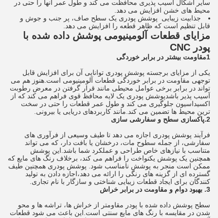
سایر اشکال آسیب پذیری محافظت می کند و طول عمر آنها را حتی در
محیط های خشن افزایش می دهد.
جذابیت زیبایی ️ پوشش پودری یک سطح صاف، پر جنب و جوش و
قابل تنظیم است که ظاهر قطعه را افزایش می دهد.
مزایای قطعات آلومینیومی پوشش داده شده با
پودر CNC
1مقاومت بیشتر در برابر خوردگی
یکی از مزایای برجسته پوشش پودری توانایی آن برای افزایش قابل
توجهی مقاومت در برابر خوردگی قطعات آلومینیومی است.هنوز هم می
تواند در برابر برخی عوامل محیطی مانند قرار گرفتن در معرض رطوبت
آسیب پذیر باشدپوشش پودری یک لایه محافظ قوی فراهم می کند که از
اکسیداسیون جلوگیری می کند و طول عمر قطعات را حتی در سخت
ترین محیط ها تضمین می کند.مانند کاربردهای دریایی یا بیرونی.
2.پاکسازی سطح و سفارشی سازی
فرآیند پوشش پودری اجازه می دهد تا طیف وسیعی از فرآوری های
سفارشی، از جمله سطوح مات، درخشان یا بافت دار، که می تواند
متناسب با نیازهای خاص طراحی و عملکرد شما باشد.این پوشش
همچنین یک پوشش یکنواخت را فراهم می کند، برخلاف رنگ های مایع که
ممکن است منجر به پوشش نامناسب شود. پوشش پودری همچنین طیف
گسترده ای از گزینه های رنگی را ارائه می دهد،اجازه دادن به تولید
کنندگان برای ایجاد قطعات زیبایی شناختی و سازگار با نام تجاری.
3. بهبود دوام و مقاومت در برابر خراش
سطح پوشش داده شده با پودر مقاومتر از خراش ها، تراشه ها و محو
شدن در مقایسه با رنگ های مایع سنتی است.این باعث می شود قطعات