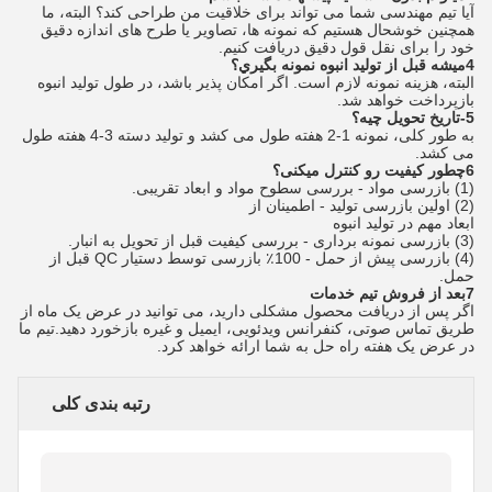
آیا تیم مهندسی شما می تواند برای خلاقیت من طراحی کند؟ البته، ما
همچنین خوشحال هستیم که نمونه ها، تصاویر یا طرح های اندازه دقیق
خود را برای نقل قول دقیق دریافت کنیم.
4ميشه قبل از توليد انبوه نمونه بگيري؟
البته، هزینه نمونه لازم است. اگر امکان پذیر باشد، در طول تولید انبوه
بازپرداخت خواهد شد.
5-تاریخ تحویل چیه؟
به طور کلی، نمونه 1-2 هفته طول می کشد و تولید دسته 3-4 هفته طول
می کشد.
6چطور کیفیت رو کنترل میکنی؟
(1) بازرسی مواد - بررسی سطوح مواد و ابعاد تقریبی.
(2) اولین بازرسی تولید - اطمینان از
ابعاد مهم در تولید انبوه
(3) بازرسی نمونه برداری - بررسی کیفیت قبل از تحویل به انبار.
(4) بازرسی پیش از حمل - 100٪ بازرسی توسط دستیار QC قبل از
حمل.
7بعد از فروش تیم خدمات
اگر پس از دریافت محصول مشکلی دارید، می توانید در عرض یک ماه از
طریق تماس صوتی، کنفرانس ویدئویی، ایمیل و غیره بازخورد دهید.تیم ما
در عرض یک هفته راه حل به شما ارائه خواهد کرد.
رتبه بندی کلی