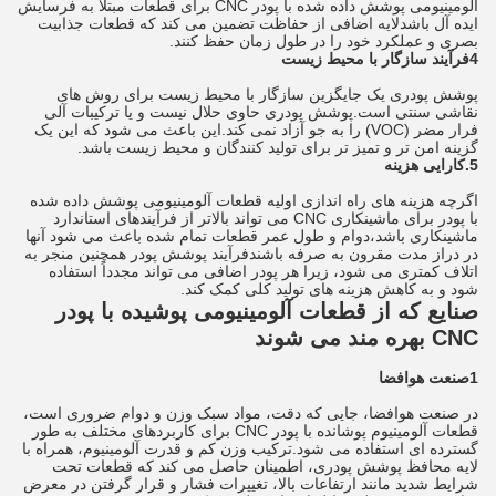
آلومینیومی پوشش داده شده با پودر CNC برای قطعات مبتلا به فرسایش
ایده آل باشدلایه اضافی از حفاظت تضمین می کند که قطعات جذابیت
بصری و عملکرد خود را در طول زمان حفظ کنند.
4فرآیند سازگار با محیط زیست
پوشش پودری یک جایگزین سازگار با محیط زیست برای روش های
نقاشی سنتی است.پوشش پودری حاوی حلال نیست و یا ترکیبات آلی
فرار مضر (VOC) را به جو آزاد نمی کند.این باعث می شود که این یک
گزینه امن تر و تمیز تر برای تولید کنندگان و محیط زیست باشد.
5.کارایی هزینه
اگرچه هزینه های راه اندازی اولیه قطعات آلومینیومی پوشش داده شده
با پودر برای ماشینکاری CNC می تواند بالاتر از فرآیندهای استاندارد
ماشینکاری باشد،دوام و طول عمر قطعات تمام شده باعث می شود آنها
در دراز مدت مقرون به صرفه باشندفرآیند پوشش پودر همچنین منجر به
اتلاف کمتری می شود، زیرا هر پودر اضافی می تواند مجدداً استفاده
شود و به کاهش هزینه های تولید کلی کمک کند.
صنایع که از قطعات آلومینیومی پوشیده با پودر
CNC بهره مند می شوند
1صنعت هوافضا
در صنعت هوافضا، جایی که دقت، مواد سبک وزن و دوام ضروری است،
قطعات آلومینیوم پوشانده با پودر CNC برای کاربردهای مختلف به طور
گسترده ای استفاده می شود.ترکیب وزن کم و قدرت آلومینیوم، همراه با
لایه محافظ پوشش پودری، اطمینان حاصل می کند که قطعات تحت
شرایط شدید مانند ارتفاعات بالا، تغییرات فشار و قرار گرفتن در معرض