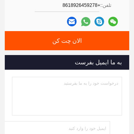
تلفن::
+8618926459278
الان چت کن
به ما ایمیل بفرست