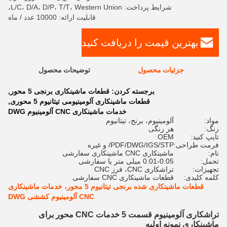
شرایط پرداخت: L/C، D/A، D/P، T/T، Western Union،
قابلیت ارائه: 10000 عدد / ماه
بهترین قیمت را دریافت کنید
جزئیات محصول
توضیحات محصول
برجسته کردن:
قطعات ماشینکاری برنجی 5 محور
,
قطعات ماشینکاری آلومینیومی تیتانیوم 5 محوری
,
خدمات ماشینکاری CNC آلومینیوم DWG
مواد:
آلومینیوم، برنج، تیتانیوم
رنگ:
هر رنگی
تایپ کنید:
OEM
فرمت طراحی:
PDF/DWG/IGS/STP/ و غیره
نام:
ماشینکاری CNC ماشینکاری سفارشی
تحمل:
0.01-0.05 میلی متر یا سفارشی
تجهیزات:
تراشکاری CNC، فرز CNC
کلمه کلیدی:
قطعات ماشینکاری CNC سفارشی
قطعات ماشینکاری شده برنجی تیتانیوم 5 محور، خدمات ماشینکاری
CNC آلومینیوم کششی DWG
تراشکاری آلومینیوم قسمت 5 خدمات CNC محور برای
ماشینکاری نمونه اولیه