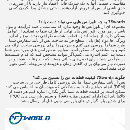
مقایسه با قیمت، آنها به یک شریک قابل اعتماد نیاز دارند تا از ضررهای
جدی ناشی از پس از فروش آزاردهنده یا حتی مشکل پیدا نکردن کسی
جلوگیری کنند.
7Swords به چه تلورانس هایی می تواند دست یابد؟
مجموعه ای از تلورانس ها وجود ندارد که متناسب با همه فرآیندها و مواد
باشد.در هر مورد، تلورانس های نهایی از طرف شما به تعدادی از عوامل
بستگی دارد، از جمله: اندازه قطعه، هندسه طراحی تعداد، نوع و اندازه
ویژگی ها مواد (ها) پایان سطح فرآیند ساخت پس از تأیید سفارش شما ،
طرح شما را بررسی می کنیم و طرحی را برای بررسی ساخت ارائه می
کنیم و به مناطقی که ممکن است نتوانیم به تلورانس های مورد نظر شما
دست پیدا کنیم اشاره می کنیم.اگر بتوانید مشخص کنید که کدام قسمت‌ها
در طراحی شما دارای تحمل‌های حیاتی هستند که باید رعایت شوند و در
صورت نیاز می‌توان برای کاهش زمان و هزینه‌های مربوطه، کمی تغییر
کرد، مفید است.
چگونه 7Swords کیفیت قطعات من را تضمین می کند؟
پس از تأیید سفارش شما، ما یک بررسی کامل طراحی برای ساخت
(DFM) انجام خواهیم داد تا به مشکلاتی که مهندسان ما احساس می کنند
ممکن است بر کیفیت قطعات شما تأثیر بگذارد اشاره کنیم.هر دسته از
کالاها باید ابتدا دارای تضمین مقاله (FAA) و سپس بازرسی های IPQC
برای چندین بار، گزارش های بازرسی نهایی قبل از ارسال باشد.