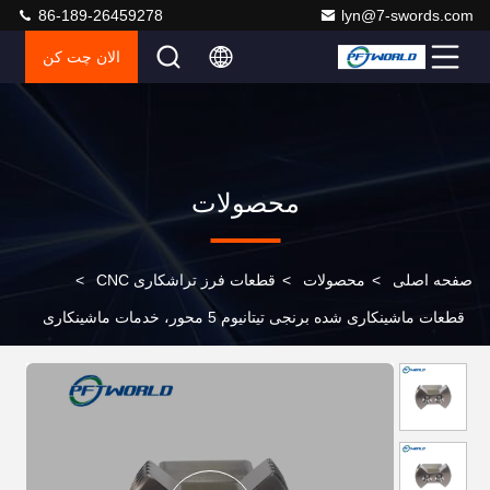
86-189-26459278
lyn@7-swords.com
الان چت کن
محصولات
صفحه اصلی
>
محصولات
>
قطعات فرز تراشکاری CNC
>
قطعات ماشینکاری شده برنجی تیتانیوم 5 محور، خدمات ماشینکاری
CNC آلومینیوم کششی DWG