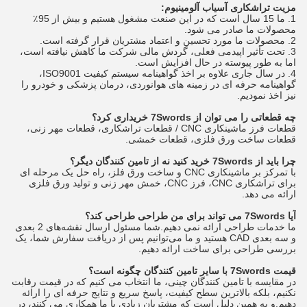
مزیت تراشکاری آسیاب آلومینیوم:
1. ما 15 سال است که در این صنعت مشغول هستیم و بیش از 95٪
محصولات ما صادر می شود.
2. محصولات ما مورد تحسین و اعتماد مشتریان قرار گرفته است.
3. تحت تأثیر اپیدمی فعلی، گردش مالی شرکت ما کاهش نیافته است،
اما به طور پیوسته در حال افزایش است.
4. در سال جاری علاوه بر اخذ گواهینامه سیستم کیفیت ISO9001،
گواهینامه حرفه ای در زمینه های هوانوردی، درمان پزشکی و خودرو را
نیز اخذ نمودیم.
چه قطعاتی را می توان از 7Swords خریداری کرد؟
قطعات فرز ماشینکاری CNC / قطعات تراشکاری، قطعات مهر زنی،
قطعات ساخت ورق فلزی، قطعات خمشی.
چرا باید از 7Swords خرید کنید نه از تامین کنندگان دیگر؟
با تمرکز بر ماشینکاری CNC و ساخت ورق فلز، راه حل یک مرحله ای
برای تراشکاری CNC، فرز CNC، خمش مهر زنی و تولید ورق فلزی
ارائه می دهد.
آیا 7Swords می تواند برای من طراحی طراحی کند؟
ما خدمات طراحی ارائه نمی دهیم.شما مسئول ارسال نقشه‌های 2 بعدی
و سه بعدی CAD هستید و ما می‌توانیم پس از دریافت سفارش شما، یک
بررسی طراحی برای ساخت ارائه دهیم.
قیمت 7Swords با سایر تامین کنندگان چگونه است؟
در مقایسه با تامین کنندگان چینی، ما انتخاب می کنیم که در قیمت رقابت
نکنیم، بلکه بالاترین سطح کیفیت، پاسخ سریع و نتایج حرفه ای را ارائه
دهیم.و به همین دلیل است که مشتریان زیادی با ما همکاری می کنند، در