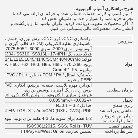
شرح تراشکاری آسیاب آلومینیوم:
1. تیم کسب و کار ما خدمات حساب شده و حرفه ای ارائه می کند تا
تجربه خرید شما را بسیار راحت و اطمینان بخش کند.
2. اگر محصولات معیوب دریافت کردید، نگران نباشید.ما از بازگشت و
انتشار مجدد محصولات عالی پشتیبانی می کنیم.
تراشکاری CNC، فرز CNC، برش لیز
سرویس
ماشینکاری تخلیه الکتریکی (EDM)، قالب گیری تزریقی
آلومینیوم: سری 2000، سری 6000، 7075،5052 و غیره
فولاد ضد زنگ: SUS303، SUS304، SS316، SS316L، 17-4PH و غیره
فولاد: 1214L/1215/1045/4140/SCM440/40CrMo و غیره
مواد
برنج: 260، C360، H59، H60، H62، H63، H65، H68، H70، برنز، مس
تیتانیوم: GradeF1-F5
PEEK و غیره
آنودا
درمان سطحی
برس زدن، رنگ آمیزی، پوشش پودری،
غیرفعال سازی، الکتروفورز، پولیش الکتریکی، Knurl، لیزر/اچ/حکاکی و غیره
تحمل
+/-0.002~+/-0.005mm
زبری سطح
حداقل Ra0.1 ~ 3.2
نقاشی پذیرفته شد
STP، STEP، LGS، XT، AutoCAD (DXF، DWG)، PDF، یا نمون
زمان بین شروع و
1-2 هفته برای نمونه ها، 3-4 هفته برای تولید انبوه
اتمام فرآیند تولید
تضمین کیفیت
ISO9001:2015، SGS، RoHs، TUV
شرایط پرداخت
تضمین تجارت، TT/PayPal/West Union