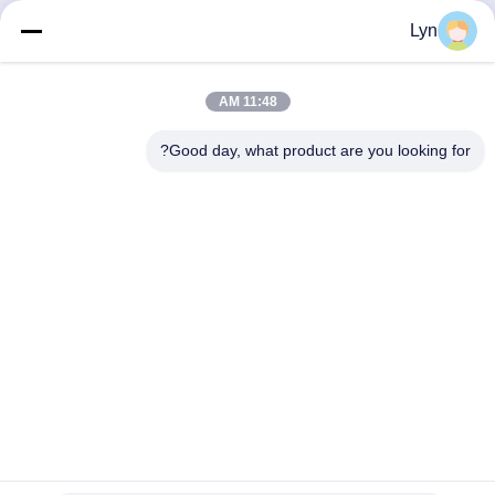
لیزری
Lyn
بهترین قیمت را دریافت
بهترین قیمت را دریافت
کنید
کنید
11:48 AM
Good day, what product are you looking for?
Shenzhen Perfect Precision Product Co., Ltd.
lyn@7-swords.com
86-189-26459278
ساختمان 49، پارک صنعتی فومین، روستای Pinghu، شهر
Pinghu، منطقه Longgang، شهر شنژن، استان گوانگدونگ، چین
چین کیفیت خوب قطعات تراشکاری CNC تامین کننده. حق چاپ ©