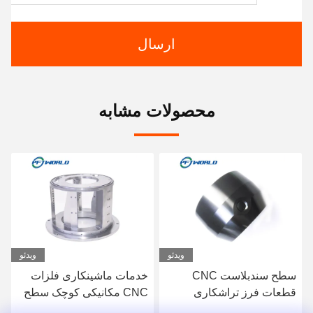
ارسال
محصولات مشابه
ویدئو
ویدئو
سطح سندبلاست CNC
خدمات ماشینکاری فلزات
قطعات فرز تراشکاری
CNC مکانیکی کوچک سطح
آنودایز آلومینیوم برای برش
سندبلاست لهستانی