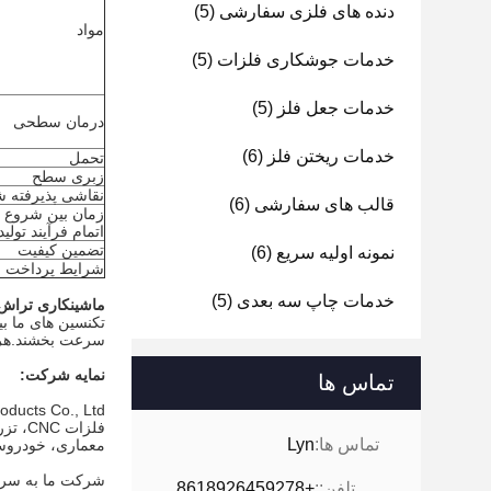
دنده های فلزی سفارشی
(5)
مواد
خدمات جوشکاری فلزات
(5)
خدمات جعل فلز
(5)
درمان سطحی
خدمات ریختن فلز
(6)
تحمل
زبری سطح
نقاشی پذیرفته ش
قالب های سفارشی
(6)
زمان بین شروع 
اتمام فرآیند تولید
تضمین کیفیت
نمونه اولیه سریع
(6)
شرایط پرداخت
خدمات چاپ سه بعدی
(5)
ماشینکاری تراش 
سرعت بخشند.هر پ
نمایه شرکت:
تماس ها
فلزات
تماس ها:
Lyn
معماری، خودروسا
شرکت ما به سرعت
تلفن::
+8618926459278