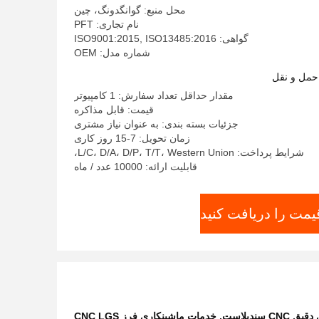
محل منبع: گوانگدونگ، چین
نام تجاری: PFT
گواهی: ISO9001:2015, ISO13485:2016
شماره مدل: OEM
حمل و نقل
مقدار حداقل تعداد سفارش: 1 کامپیوتر
قیمت: قابل مذاکره
جزئیات بسته بندی: به عنوان نیاز مشتری
زمان تحویل: 7-15 روز کاری
شرایط پرداخت: L/C، D/A، D/P، T/T، Western Union،
قابلیت ارائه: 10000 عدد / ماه
یمت را دریافت کنید
 سندبلاست
,
خدمات ماشینکاری فرز CNC LGS