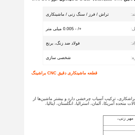
د:
تراش / فرز / سنگ زنی / ماشینکاری
:
+/ - 0.005 میلی متر
د:
فولاد ضد زنگ، برنج
ه:
شخصی سازی
قطعه ماشینکاری دقیق CNC براشینگ
ز 3000 متر مربع با بیش از 30 دستگاه از جمله تجهیزات محور 3/4/5/6، فرز، تراشکاری، ترکیب آسیاب چرخشی دارد.و بیشتر ماشین‌ها از
USA و غیره آمده‌اند.همچنین 95٪ محصولات مانند ایالات متحده آمریکا، آلمان، استرالیا، انگلستان، ایتالیا،
یم، مهر زنی،