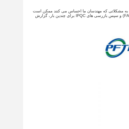
 کامل طراحی برای ساخت (DFM) انجام خواهیم داد تا به مشکلاتی که مهندسان ما احساس می کنند ممکن است
بر کیفیت قطعات شما تأثیر بگذارد اشاره کنیم.هر دسته از کالاها باید ابتدا دارای تضمین مقاله (FAA) و سپس بازرسی های IPQC برای چندین بار، گزارش