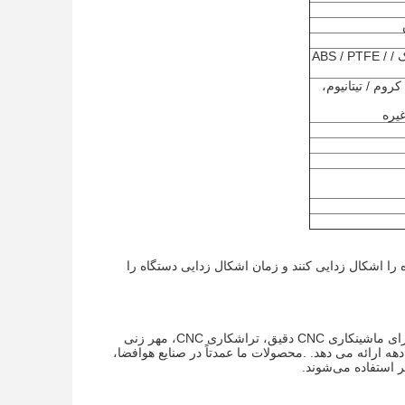
پلاستیک: استال / POM / PA / نایلون / PC / PMMA / PVC / PU / اکریلیک / ABS / PTFE /
روکش روی / نیکل / کروم / تیتانیوم،
قت دستگاه را اشکال زدایی کنند و زمان اشکال زدایی دستگاه را
Shenzhen Perfect Precision Products Co., Ltd شرکتی است که راه حل های همه کاره را برای ماشینکاری CNC دقیق، تراشکاری CNC، مهر زنی
 دهه ارائه می دهد. .محصولات ما عمدتاً در صنایع هوافضا،
 استفاده می‌شوند.