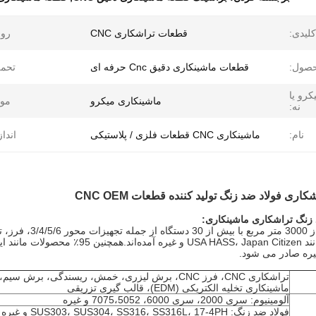
لیدی:
قطعات تراشکاری CNC
رون
حصول:
قطعات ماشینکاری دقیق Cnc حرفه ای
تحمل
کرو یا
ماشینکاری میکرو
موا
نه:
نام:
ماشینکاری CNC قطعات فلزی / پلاستیکی
انداز
ری فولاد ضد زنگ تولید کننده قطعات CNC OEM
 زنگ تراشکاری ماشینکاری:
کارخانه ما بیش ا
خارج از کشور مانند  HASS، Japan Citizen
 غیره صادر می شود.
تراشکاری CNC، فرز CNC، برش لیزری، خمش، ریسندگی، برش س
ماشینکاری تخلیه الکتریکی (EDM)، قالب گیری تزریقی
آلومینیوم: سری 2000، سری 6000، 7075،5052 و غیره
فولاد ضد زنگ: SUS303، SUS304، SS316، SS316L، 17-4PH و غیره