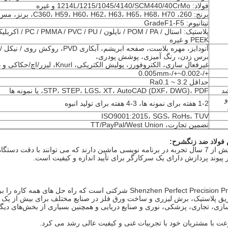
فولاد: 1214L/1215/1045/4140/SCM440/40CrMo و غیره
برنج: 260، C360، H59، H60، H62، H63، H65، H68، H70، برنز، مس
تیتانیوم: GradeF1-F5
PEEK و غیره
آنودایز، مهره بلاست، صفحه ابریشم، آبکاری PVD، 
برس زدن، رنگ آمیزی، پوشش پودری،
غیرفعال سازی، الکتروفورز، پولیش الکتریکی، Knurl، لیزر/اچ/حکاکی و غیره
+/-0.002~+/-0.005mm
حداقل Ra0.1 ~ 3.2
د
STP، STEP، LGS، XT، AutoCAD (DXF، DWG)، PDF، یا نمونه ها
و
1-2 هفته برای نمونه ها، 3-4 هفته برای تولید انبوه
ISO9001:2015، SGS، RoHs، TUV
تضمین تجارت، TT/PayPal/West Union
فولاد ضد زنگ
شرح:
تکنسین های ما بیش از 7 سال تجربه در برنامه نویسی ماشین دارند که می توانند با د
یوند پردازش دارای یک سرکارگر برای تأیید اندازه و کیفیت است.
 CNC، تزریق پلاستیک، برش لیزری و ساخت ورق فلز در صنایع مختلف برای بیش از یک
زی، تجاری، پزشکی، نوری و صنایع دریایی و همچنین بسیاری از بخش‌های دیگر
 با مشتریان خود با تجربیات غنی و کیفیت عالی رشد می کرد.