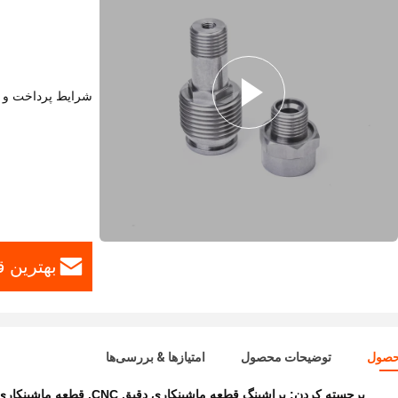
شرایط پرداخت و 
بهترین ق
حصول
توضیحات محصول
امتیازها & بررسی‌ها
برجسته کردن:
براشینگ قطعه ماشینکاری دقیق CNC
,
قطعه ماشینکاری دقیق CNC