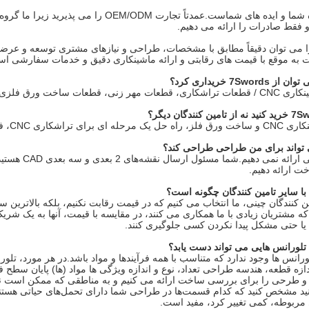
تیم ما دنبال کننده شما و ایده های شماست.عمدت
فقط صادرات را ارائه می دهیم.
را می توان دقیقاً مطابق با مشخصات، طراحی و نیازهای مشتری توسعه و عرضه
 به موقع با قیمت های رقابتی و ارائه ماشینکاری دقیق و خدمات سفارشی ا
7Sw خریداری کرد؟
 ساخت ورق فلزی، قطعات خمشی.
ر زنی و تولید ورق فلزی ارائه می دهد.
ما خدمات طرا
 ارائه دهیم.
ین کنندگان چینی، ما انتخاب می کنیم که در قیمت رقابت نکنیم، بلکه بالاترین س
 مشتریان زیادی با ما همکاری می کنند، در مقایسه با قیمت، آنها به یک شریک 
یا حتی مشکل پیدا نکردن کسی جلوگیری کنند.
رانس ها وجود ندارد که متناسب با همه فرآیندها و مواد باشد.در هر مورد، تل
ندازه قطعه، هندسه طراحی تعداد، نوع و اندازه ویژگی ها مواد (ها) پایان سط
 طرحی را برای بررسی ساخت ارائه می کنیم و به مناطقی که ممکن است نتوا
انید مشخص کنید که کدام قسمت‌ها در طراحی شما دارای تحمل‌های حیاتی هستند
 مربوطه، کمی تغییر کرد، مفید است.