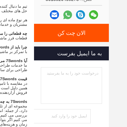
حل های مختلف و 
هر نوع ماده ای 
مشتریان و خدمات
الان چت کن
چه قطعاتی را می توان از ords
قطعات فرز ماشینکاری CNC / قطعات تراشکاری، قطعات مهر زنی، قطعات
چرا باید از 7Swords خرید کنید نه از تامین کنندگان دیگر؟
با تمرکز بر ماشینکاری CNC و ساخت ورق فلز، راه حل یک مرحله ای برای تراشکاری CNC، فرز CNC، خمش مه
به ما ایمیل بفرست
آیا 7Swords می تواند برای من طراحی طراحی کند؟
طراحی برای ساخت
قیمت 7Swords با سایر تامین کنندگان چگونه است؟
در مقایسه با تام
همین دلیل است که
فروش آزاردهنده 
7Swords به چه تلورانس هایی می تواند دست یابد؟
مجموعه ای از تلو
دارد، از جمله: ا
بررسی می کنیم و
می کنیم.اگر بتو
زمان و هزینه‌های