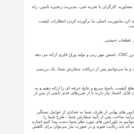
اً تجارت OEM/ODM را می پذیرید زیرا ما گروه مشاوره، کارگران با تجربه غنی، مدیریت زنجیره تامین، راه
 کرد.ماموریت اصلی ما برآورده کردن انتظارات کیفیت
ست.
حی ارائه نمی دهیم.شما مسئول ارسال نقشه‌های 2 بعدی و سه بعدی CAD هستید و ما می‌توانیم پس از دریافت سفارش شما، یک بررسی
طح کیفیت، پاسخ سریع و نتایج حرفه ای را ارائه دهیم.و به
قابل اعتماد نیاز دارند تا از ضررهای جدی ناشی از پس از
ورانس های نهایی از طرف شما به تعدادی از عوامل بستگی
ح فرآیند ساخت پس از تأیید سفارش شما ، طرح شما را
نیم به تلورانس های مورد نظر شما دست پیدا کنیم اشاره
 که باید رعایت شوند و در صورت نیاز می‌توان برای کاهش