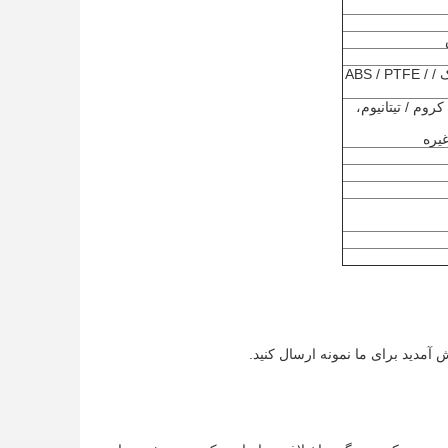
پلاستیک: استال / POM / PA / نایلون / PC / PMMA / PVC / PU / اکریلیک / ABS / PTFE /
روکش روی / نیکل / کروم / تیتانیوم،