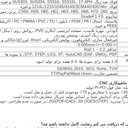
فولاد ضد زنگ: SUS303، SUS304، SS316، SS316L، 17-4PH و غیره
فولاد: 1214L/1215/1045/4140/SCM440/40CrMo و غیره
برنج: 260، C360، H59، H60، H62، H63، H65، H68، H70، برنز، مس
تیتانیوم: GradeF1-F5
PEEK و غیره
آنودایز، مهره بلاست، صفحه ابریشم، آبکاری PVD، 
برس زدن، رنگ آمیزی، پوشش پودری،
غیرفعال سازی، الکتروفورز، پولیش الکتریکی، Knurl، لیزر/اچ/حکاکی و غیره
+/-0.002~+/-0.005mm
حداقل Ra0.1 ~ 3.2
د
STP، STEP، LGS، XT، AutoCAD (DXF، DWG)، PDF، یا نمونه ها
و
1-2 هفته برای نمونه ها، 3-4 هفته برای تولید انبوه
ISO9001:2015، SGS، RoHs، TUV
تضمین تجارت، TT/PayPal/West Union
ینکاری CNC:
ی که دریافت می کنم رضایت کامل نداشته باشم چه؟