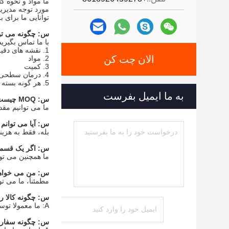
ما مواد و نحوه 
مورد توجه مدیری
توانایی ما برای 
س: چگونه می تو
با ما تماس بگیری
1. نقشه های دقیق (فرمت: CAD/PDF/DWG/DXF/DXW/IGES/STEP و غیره)
الان چت کن
2. مواد
3. کمیت
4. درمان سطحی
5. هر گونه بسته بندی خاص یا نیازهای دیگر
به ما ایمیل بفرست
س: MOQ چیست؟
ما می توانیم مقدا
س: آیا می توانم
بله، فقط به هزینه 
س: اگر یک قسمت
ما همچنین می توا
س: من می خواهم طراح
مطمئناً، ما می توانیم NDA را قبل از ارسال نقش
س: چگونه کالا ر
A: ما معمولا توسط DHL، UPS، FedEx یا TNT ارسال می کنیم.معمولا 3-5 روز طول می کشد تا برسد.حمل و نقل هوایی و دریایی نیز اختیاری است.
س: چگونه سفارش