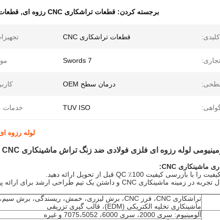
برجسته کردن:
قطعات تراشکاری CNC رزوه ای
,
قطعات ت
لیدی:
قطعات تراشکاری CNC
تجهیزا
تجاری:
7 Swords
موا
طحی:
درمان سطح OEM
کاربر
واهی:
TUV ISO
خدمات م
لوله رزوه ای فلزی قط
ومینیومی لوله رزوه ای فلزی فولادی ضد زنگ تراش ماشینکاری CNC
ماشینکاری CNC:
تراشکاری CNC، فرز CNC، برش لیزری، خمش، ریسندگی، برش س
ماشینکاری تخلیه الکتریکی (EDM)، قالب گیری تزریقی
آلومینیوم: سری 2000، سری 6000، 7075،5052 و غیره