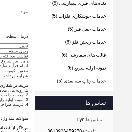
دنده های فلزی سفارشی
(5)
مواد
خدمات جوشکاری فلزات
(5)
خدمات جعل فلز
(5)
درمان سطحی
خدمات ریختن فلز
(6)
تحمل
زبری سطح
قالب های سفارشی
(6)
نقاشی پذیرفته ش
زمان بین شروع 
اتمام فرآیند تولید
نمونه اولیه سریع
(6)
تضمین کیفیت
شرایط پرداخت
خدمات چاپ سه بعدی
(5)
مزیت تراشکاری ماش
1. رویه های معامله: نقل قول-PI-PO-تولید.
2. مدت پرداخت 30٪ سپرده با سفارش و 70٪ موجودی قبل از حمل و نقل است.
3. نمونه اولیه رایگان برای آزمایش شما بر اساس تولید سریال سفارش داده شده است.
تماس ها
4. فرمت طراحی را بپذیرید: 2D/(PDF/CAD)، 3D (IGES/STEP)، در صورت عدم طراحی، خوش آمدید برای ما نمونه ارسال کنید.
سوالات متداول:
تماس ها:
Lyn
س:
اگر از قطعات
تلفن::
+8618926459278