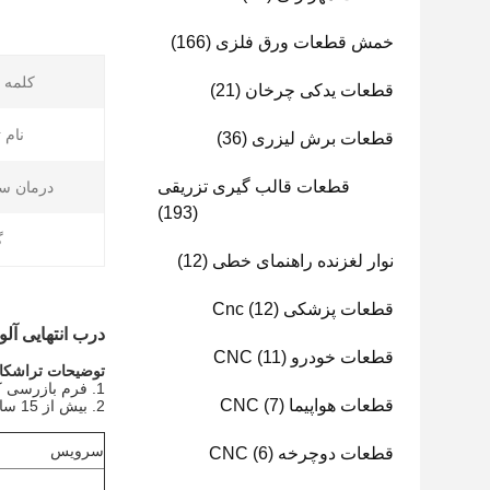
خمش قطعات ورق فلزی
(166)
کلمه ک
قطعات یدکی چرخان
(21)
نام 
قطعات برش لیزری
(36)
قطعات قالب گیری تزریقی
درمان س
(193)
گ
نوار لغزنده راهنمای خطی
(12)
قطعات پزشکی Cnc
(12)
درب انتهایی آل
قطعات خودرو CNC
(11)
توضیحات تراشکاری 
1. فرم بازرسی کیفیت را با بازرسی کیفیت 100٪ QC قبل از تحویل ارائه دهید.
قطعات هواپیما CNC
(7)
2. بیش از 15 سال تجربه در زمینه ماشینکاری CNC و داشتن یک تیم طراحی ارشد برای ارائه پیشنهادات اصلاحی عالی.
سرویس
قطعات دوچرخه CNC
(6)