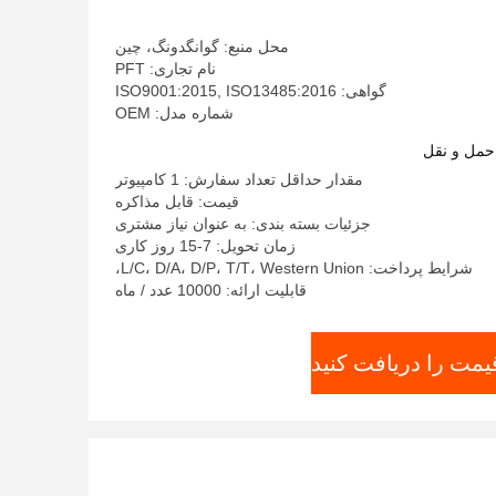
محل منبع: گوانگدونگ، چین
نام تجاری: PFT
گواهی: ISO9001:2015, ISO13485:2016
شماره مدل: OEM
حمل و نقل
مقدار حداقل تعداد سفارش: 1 کامپیوتر
قیمت: قابل مذاکره
جزئیات بسته بندی: به عنوان نیاز مشتری
زمان تحویل: 7-15 روز کاری
شرایط پرداخت: L/C، D/A، D/P، T/T، Western Union،
قابلیت ارائه: 10000 عدد / ماه
یمت را دریافت کنید